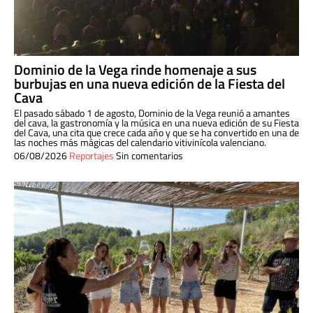
Dominio de la Vega rinde homenaje a sus
burbujas en una nueva edición de la Fiesta del
Cava
El pasado sábado 1 de agosto, Dominio de la Vega reunió a amantes
del cava, la gastronomía y la música en una nueva edición de su Fiesta
del Cava, una cita que crece cada año y que se ha convertido en una de
las noches más mágicas del calendario vitivinícola valenciano.
06/08/2026
Reportajes
Sin comentarios