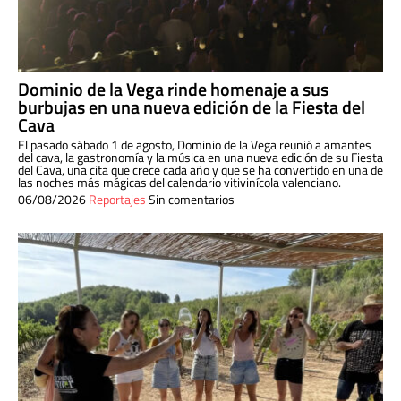
Dominio de la Vega rinde homenaje a sus
burbujas en una nueva edición de la Fiesta del
Cava
El pasado sábado 1 de agosto, Dominio de la Vega reunió a amantes
del cava, la gastronomía y la música en una nueva edición de su Fiesta
del Cava, una cita que crece cada año y que se ha convertido en una de
las noches más mágicas del calendario vitivinícola valenciano.
06/08/2026
Reportajes
Sin comentarios