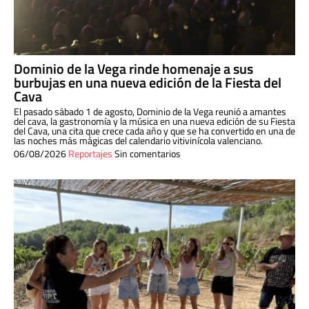
Dominio de la Vega rinde homenaje a sus
burbujas en una nueva edición de la Fiesta del
Cava
El pasado sábado 1 de agosto, Dominio de la Vega reunió a amantes
del cava, la gastronomía y la música en una nueva edición de su Fiesta
del Cava, una cita que crece cada año y que se ha convertido en una de
las noches más mágicas del calendario vitivinícola valenciano.
06/08/2026
Reportajes
Sin comentarios