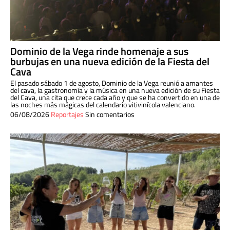
Dominio de la Vega rinde homenaje a sus
burbujas en una nueva edición de la Fiesta del
Cava
El pasado sábado 1 de agosto, Dominio de la Vega reunió a amantes
del cava, la gastronomía y la música en una nueva edición de su Fiesta
del Cava, una cita que crece cada año y que se ha convertido en una de
las noches más mágicas del calendario vitivinícola valenciano.
06/08/2026
Reportajes
Sin comentarios