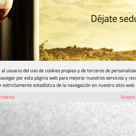
Déjate sedu
RISMO
ZONA DO
VINOS Y MÁS
GASTRONOMÍA
BLOGS
5B
 al usuario del uso de cookies propias y de terceros de personaliza
 navegar por esta página web para mejorar nuestros servicios y rec
 estrictamente estadística de la navegación en nuestro sitio web.
 cookies
Acepto