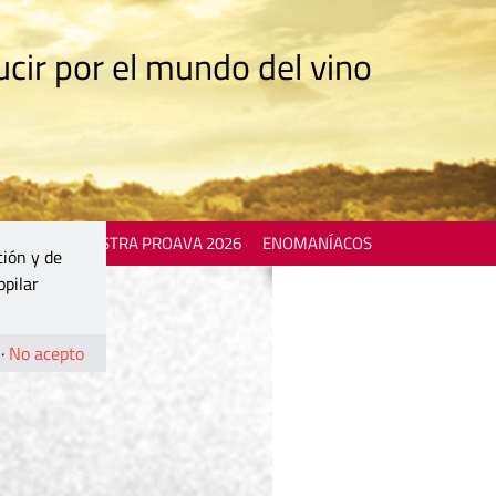
cir por el mundo del vino
 EVENTS
MOSTRA PROAVA 2026
ENOMANÍACOS
ción y de
opilar
·
No acepto