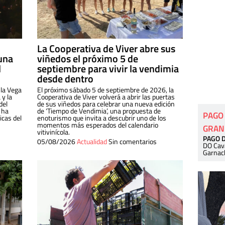
La Cooperativa de Viver abre sus
una
viñedos el próximo 5 de
l
septiembre para vivir la vendimia
desde dentro
 la Vega
El próximo sábado 5 de septiembre de 2026, la
 y la
Cooperativa de Viver volverá a abrir las puertas
del
de sus viñedos para celebrar una nueva edición
 ha
de ‘Tiempo de Vendimia’, una propuesta de
PAGO
cas del
enoturismo que invita a descubrir uno de los
momentos más esperados del calendario
GRAN
vitivinícola.
PAGO 
05/08/2026
Actualidad
Sin comentarios
DO Cav
Garnac