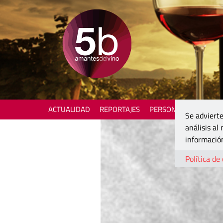
ACTUALIDAD
REPORTAJES
PERSONAJES
ENOTU
Se advierte
análisis al
información
Política de