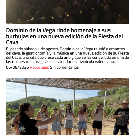
Dominio de la Vega rinde homenaje a sus
burbujas en una nueva edición de la Fiesta del
Cava
El pasado sábado 1 de agosto, Dominio de la Vega reunió a amantes
del cava, la gastronomía y la música en una nueva edición de su Fiesta
del Cava, una cita que crece cada año y que se ha convertido en una de
las noches más mágicas del calendario vitivinícola valenciano.
06/08/2026
Reportajes
Sin comentarios