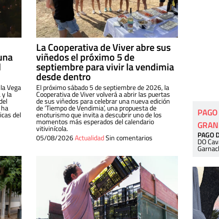
La Cooperativa de Viver abre sus
una
viñedos el próximo 5 de
l
septiembre para vivir la vendimia
desde dentro
 la Vega
El próximo sábado 5 de septiembre de 2026, la
 y la
Cooperativa de Viver volverá a abrir las puertas
del
de sus viñedos para celebrar una nueva edición
 ha
de ‘Tiempo de Vendimia’, una propuesta de
PAGO
cas del
enoturismo que invita a descubrir uno de los
momentos más esperados del calendario
GRAN
vitivinícola.
PAGO 
05/08/2026
Actualidad
Sin comentarios
DO Cav
Garnac