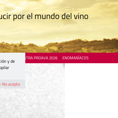
cir por el mundo del vino
 EVENTS
MOSTRA PROAVA 2026
ENOMANÍACOS
ción y de
opilar
·
No acepto