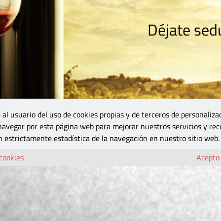
Déjate sedu
RISMO
ZONA DO
VINOS Y MÁS
GASTRONOMÍA
BLOGS
5B
 al usuario del uso de cookies propias y de terceros de personaliza
 navegar por esta página web para mejorar nuestros servicios y rec
 estrictamente estadística de la navegación en nuestro sitio web.
 cookies
Acepto