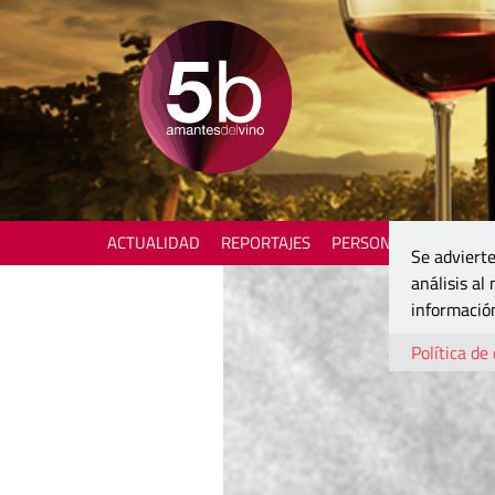
ACTUALIDAD
REPORTAJES
PERSONAJES
ENOTU
Se advierte
análisis al
información
Política de