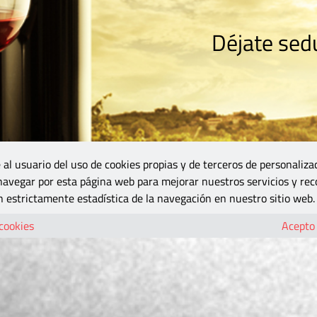
Déjate sedu
RISMO
ZONA DO
VINOS Y MÁS
GASTRONOMÍA
BLOGS
5B
 al usuario del uso de cookies propias y de terceros de personaliza
 navegar por esta página web para mejorar nuestros servicios y rec
 estrictamente estadística de la navegación en nuestro sitio web.
 cookies
Acepto