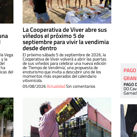
La Cooperativa de Viver abre sus
una
viñedos el próximo 5 de
l
septiembre para vivir la vendimia
desde dentro
 la Vega
El próximo sábado 5 de septiembre de 2026, la
 y la
Cooperativa de Viver volverá a abrir las puertas
del
de sus viñedos para celebrar una nueva edición
 ha
de ‘Tiempo de Vendimia’, una propuesta de
PAGO
cas del
enoturismo que invita a descubrir uno de los
momentos más esperados del calendario
GRAN
vitivinícola.
PAGO 
05/08/2026
Actualidad
Sin comentarios
DO Cav
Garnac