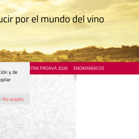
cir por el mundo del vino
 EVENTS
MOSTRA PROAVA 2026
ENOMANÍACOS
ción y de
opilar
·
No acepto