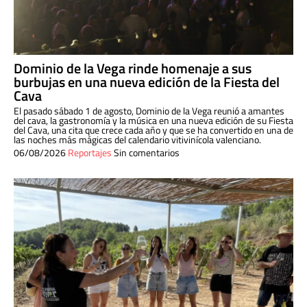
Dominio de la Vega rinde homenaje a sus
burbujas en una nueva edición de la Fiesta del
Cava
El pasado sábado 1 de agosto, Dominio de la Vega reunió a amantes
del cava, la gastronomía y la música en una nueva edición de su Fiesta
del Cava, una cita que crece cada año y que se ha convertido en una de
las noches más mágicas del calendario vitivinícola valenciano.
06/08/2026
Reportajes
Sin comentarios