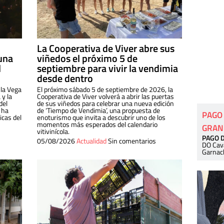
La Cooperativa de Viver abre sus
una
viñedos el próximo 5 de
l
septiembre para vivir la vendimia
desde dentro
 la Vega
El próximo sábado 5 de septiembre de 2026, la
 y la
Cooperativa de Viver volverá a abrir las puertas
del
de sus viñedos para celebrar una nueva edición
 ha
de ‘Tiempo de Vendimia’, una propuesta de
PAGO
cas del
enoturismo que invita a descubrir uno de los
momentos más esperados del calendario
GRAN
vitivinícola.
PAGO 
05/08/2026
Actualidad
Sin comentarios
DO Cav
Garnac