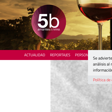
ACTUALIDAD
REPORTAJES
PERSONAJES
ENOTU
Se advierte
análisis al
información
Política de