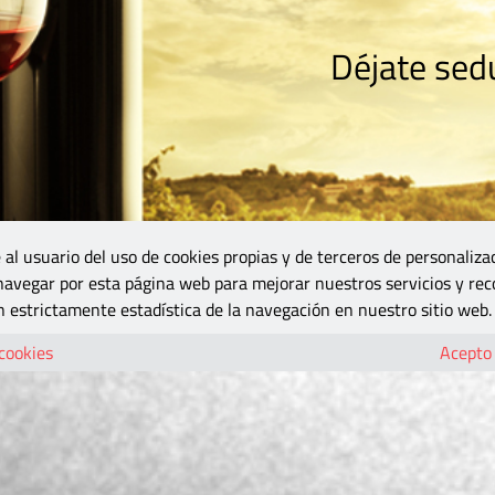
Déjate sedu
RISMO
ZONA DO
VINOS Y MÁS
GASTRONOMÍA
BLOGS
5B
 al usuario del uso de cookies propias y de terceros de personaliza
 navegar por esta página web para mejorar nuestros servicios y rec
 estrictamente estadística de la navegación en nuestro sitio web.
 cookies
Acepto