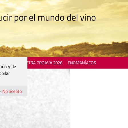
cir por el mundo del vino
 EVENTS
MOSTRA PROAVA 2026
ENOMANÍACOS
ción y de
opilar
·
No acepto