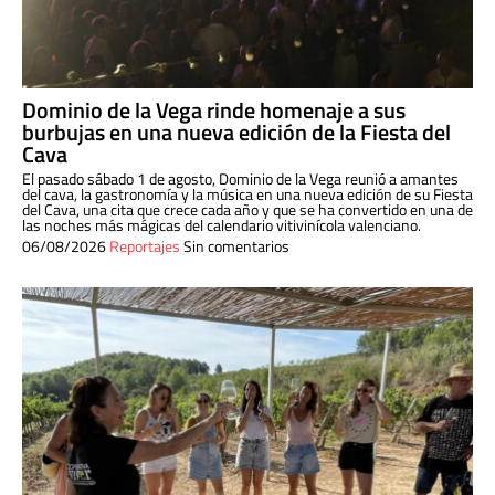
Dominio de la Vega rinde homenaje a sus
burbujas en una nueva edición de la Fiesta del
Cava
El pasado sábado 1 de agosto, Dominio de la Vega reunió a amantes
del cava, la gastronomía y la música en una nueva edición de su Fiesta
del Cava, una cita que crece cada año y que se ha convertido en una de
las noches más mágicas del calendario vitivinícola valenciano.
06/08/2026
Reportajes
Sin comentarios