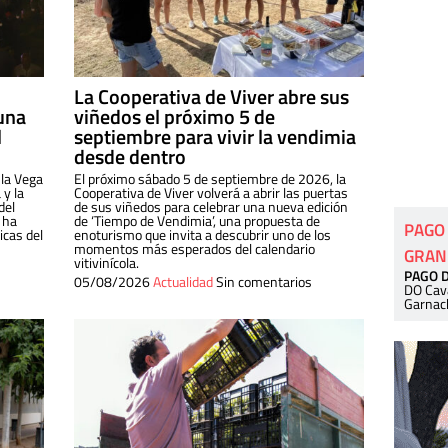
La Cooperativa de Viver abre sus
una
viñedos el próximo 5 de
l
septiembre para vivir la vendimia
desde dentro
 la Vega
El próximo sábado 5 de septiembre de 2026, la
 y la
Cooperativa de Viver volverá a abrir las puertas
del
de sus viñedos para celebrar una nueva edición
 ha
de ‘Tiempo de Vendimia’, una propuesta de
PAGO
cas del
enoturismo que invita a descubrir uno de los
momentos más esperados del calendario
GRAN
vitivinícola.
PAGO 
05/08/2026
Actualidad
Sin comentarios
DO Cav
Garnac