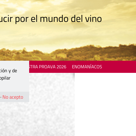
cir por el mundo del vino
 EVENTS
MOSTRA PROAVA 2026
ENOMANÍACOS
ción y de
opilar
·
No acepto