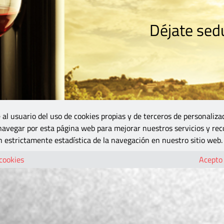
Déjate sedu
RISMO
ZONA DO
VINOS Y MÁS
GASTRONOMÍA
BLOGS
5B
 al usuario del uso de cookies propias y de terceros de personaliza
 navegar por esta página web para mejorar nuestros servicios y rec
 estrictamente estadística de la navegación en nuestro sitio web.
 cookies
Acepto