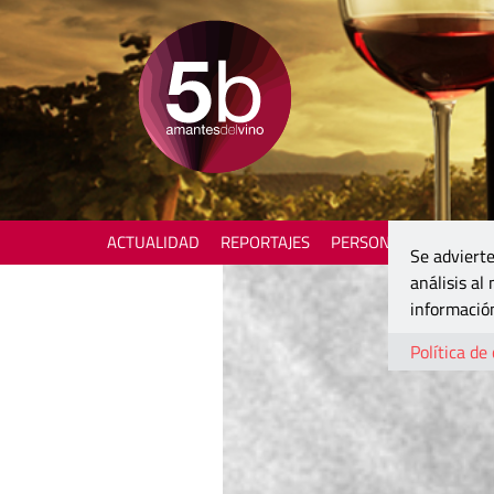
ACTUALIDAD
REPORTAJES
PERSONAJES
ENOTU
Se advierte
análisis al
información
Política de