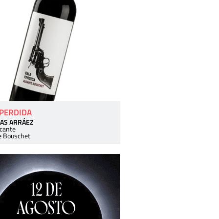
 PERDIDA
AS ARRÁEZ
icante
e Bouschet