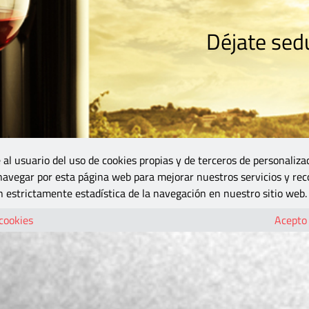
Déjate sedu
RISMO
ZONA DO
VINOS Y MÁS
GASTRONOMÍA
BLOGS
5B
 al usuario del uso de cookies propias y de terceros de personaliza
 navegar por esta página web para mejorar nuestros servicios y rec
 estrictamente estadística de la navegación en nuestro sitio web.
 cookies
Acepto