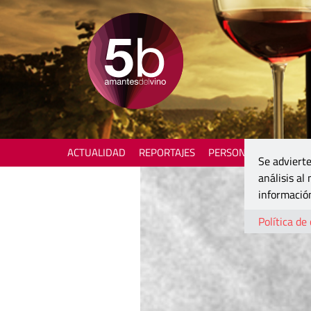
ACTUALIDAD
REPORTAJES
PERSONAJES
ENOTU
Se advierte
análisis al
información
Política de