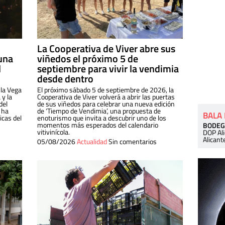
La Cooperativa de Viver abre sus
una
viñedos el próximo 5 de
l
septiembre para vivir la vendimia
desde dentro
 la Vega
El próximo sábado 5 de septiembre de 2026, la
 y la
Cooperativa de Viver volverá a abrir las puertas
del
de sus viñedos para celebrar una nueva edición
 ha
de ‘Tiempo de Vendimia’, una propuesta de
BALA
cas del
enoturismo que invita a descubrir uno de los
momentos más esperados del calendario
BODEG
vitivinícola.
DOP Al
Alicant
05/08/2026
Actualidad
Sin comentarios