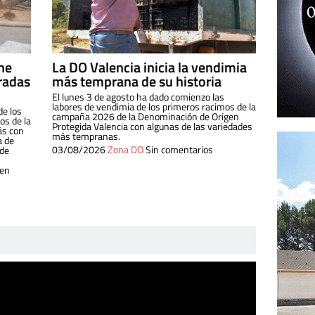
ine
La DO Valencia inicia la vendimia
radas
más temprana de su historia
El lunes 3 de agosto ha dado comienzo las
labores de vendimia de los primeros racimos de la
de los
campaña 2026 de la Denominación de Origen
s de la
Protegida Valencia con algunas de las variedades
ás con
más tempranas.
a de
03/08/2026
Zona DO
Sin comentarios
 de
 en