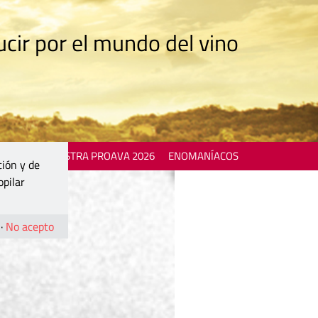
cir por el mundo del vino
 EVENTS
MOSTRA PROAVA 2026
ENOMANÍACOS
ción y de
opilar
·
No acepto