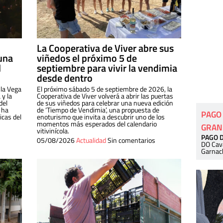
La Cooperativa de Viver abre sus
una
viñedos el próximo 5 de
l
septiembre para vivir la vendimia
desde dentro
 la Vega
El próximo sábado 5 de septiembre de 2026, la
 y la
Cooperativa de Viver volverá a abrir las puertas
del
de sus viñedos para celebrar una nueva edición
 ha
de ‘Tiempo de Vendimia’, una propuesta de
PAGO
cas del
enoturismo que invita a descubrir uno de los
momentos más esperados del calendario
GRAN
vitivinícola.
PAGO 
05/08/2026
Actualidad
Sin comentarios
DO Cav
Garnac