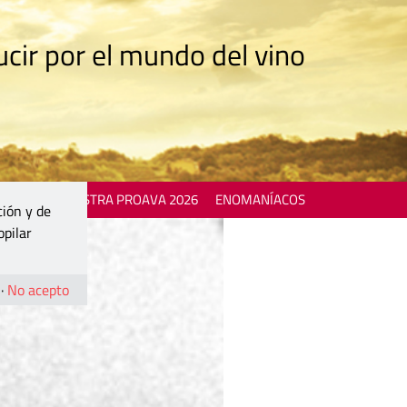
cir por el mundo del vino
 EVENTS
MOSTRA PROAVA 2026
ENOMANÍACOS
ción y de
opilar
·
No acepto