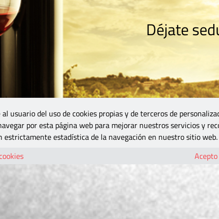
Déjate sedu
RISMO
ZONA DO
VINOS Y MÁS
GASTRONOMÍA
BLOGS
5B
 al usuario del uso de cookies propias y de terceros de personaliza
 navegar por esta página web para mejorar nuestros servicios y rec
 estrictamente estadística de la navegación en nuestro sitio web.
 cookies
Acepto