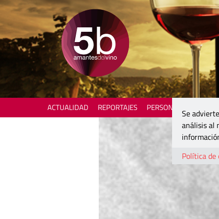
ACTUALIDAD
REPORTAJES
PERSONAJES
ENOTU
Se advierte
análisis al
información
Política de