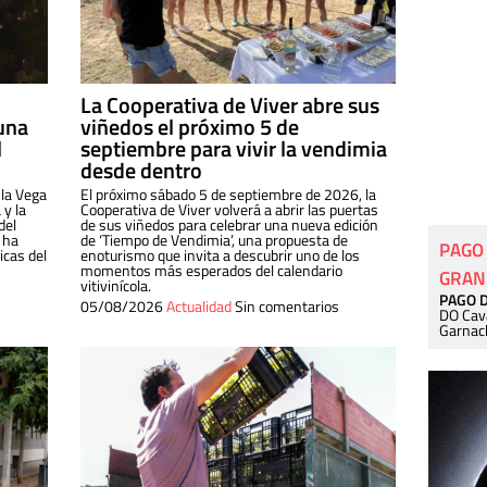
La Cooperativa de Viver abre sus
una
viñedos el próximo 5 de
l
septiembre para vivir la vendimia
desde dentro
 la Vega
El próximo sábado 5 de septiembre de 2026, la
 y la
Cooperativa de Viver volverá a abrir las puertas
del
de sus viñedos para celebrar una nueva edición
 ha
de ‘Tiempo de Vendimia’, una propuesta de
PAGO
cas del
enoturismo que invita a descubrir uno de los
momentos más esperados del calendario
GRAN
vitivinícola.
PAGO 
05/08/2026
Actualidad
Sin comentarios
DO Cav
Garnac