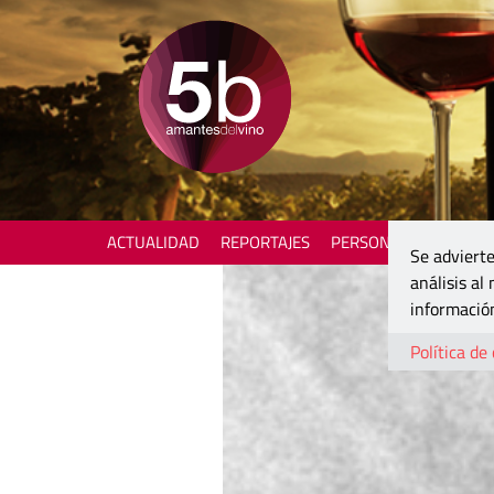
ACTUALIDAD
REPORTAJES
PERSONAJES
ENOTU
Se advierte
análisis al
información
Política de