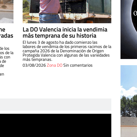
ine
La DO Valencia inicia la vendimia
radas
más temprana de su historia
El lunes 3 de agosto ha dado comienzo las
labores de vendimia de los primeros racimos de la
de los
campaña 2026 de la Denominación de Origen
s de la
Protegida Valencia con algunas de las variedades
ás con
más tempranas.
a de
03/08/2026
Zona DO
Sin comentarios
 de
 en