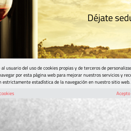
Déjate sedu
RISMO
ZONA DO
VINOS Y MÁS
GASTRONOMÍA
BLOGS
5B
 al usuario del uso de cookies propias y de terceros de personaliza
 navegar por esta página web para mejorar nuestros servicios y rec
 estrictamente estadística de la navegación en nuestro sitio web.
 cookies
Acepto