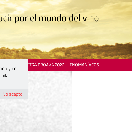
cir por el mundo del vino
 EVENTS
MOSTRA PROAVA 2026
ENOMANÍACOS
ción y de
opilar
·
No acepto