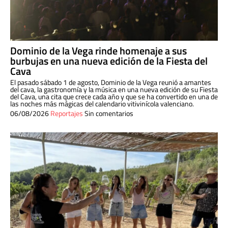
Dominio de la Vega rinde homenaje a sus
burbujas en una nueva edición de la Fiesta del
Cava
El pasado sábado 1 de agosto, Dominio de la Vega reunió a amantes
del cava, la gastronomía y la música en una nueva edición de su Fiesta
del Cava, una cita que crece cada año y que se ha convertido en una de
las noches más mágicas del calendario vitivinícola valenciano.
06/08/2026
Reportajes
Sin comentarios