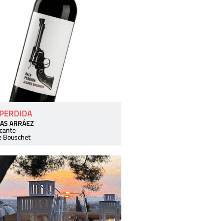
 PERDIDA
AS ARRÁEZ
icante
e Bouschet