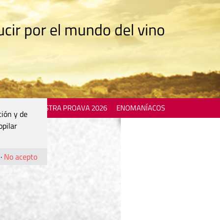
cir por el mundo del vino
 EVENTS
MOSTRA PROAVA 2026
ENOMANÍACOS
ción y de
opilar
·
No acepto