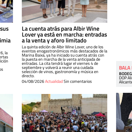
 sus
La cuenta atrás para Albir Wine
Lover ya está en marcha: entradas
dimia
a la venta y aforo limitado
La quinta edición de Albir Wine Lover, uno de los
eventos enogastronómicos más destacados de la
6, la
Marina Baixa, ya ha iniciado su cuenta atrás con
ertas
la puesta en marcha de la venta anticipada de
ición
entradas. La cita tendrá lugar el viernes 4 de
BALA
septiembre y volverá a reunir una cuidada
os
selección de vinos, gastronomía y música en
BODEG
directo.
DOP Al
04/08/2026
Actualidad
Sin comentarios
Alicant