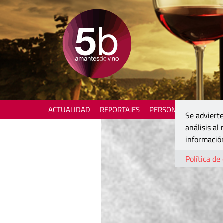
ACTUALIDAD
REPORTAJES
PERSONAJES
ENOTU
Se advierte
análisis al
información
Política de