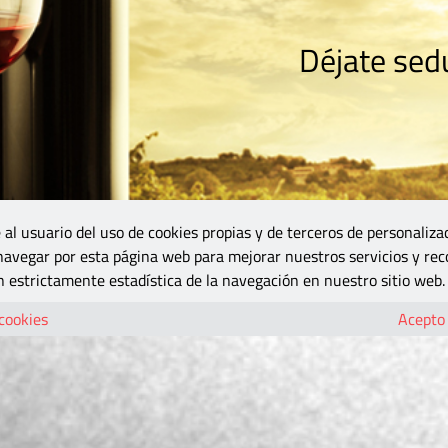
Déjate sedu
RISMO
ZONA DO
VINOS Y MÁS
GASTRONOMÍA
BLOGS
5B
 al usuario del uso de cookies propias y de terceros de personaliza
 navegar por esta página web para mejorar nuestros servicios y rec
 estrictamente estadística de la navegación en nuestro sitio web.
 cookies
Acepto