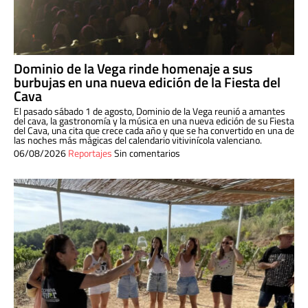
Dominio de la Vega rinde homenaje a sus
burbujas en una nueva edición de la Fiesta del
Cava
El pasado sábado 1 de agosto, Dominio de la Vega reunió a amantes
del cava, la gastronomía y la música en una nueva edición de su Fiesta
del Cava, una cita que crece cada año y que se ha convertido en una de
las noches más mágicas del calendario vitivinícola valenciano.
06/08/2026
Reportajes
Sin comentarios