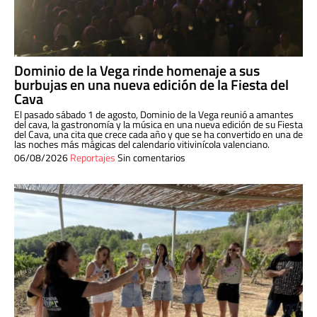
Dominio de la Vega rinde homenaje a sus
burbujas en una nueva edición de la Fiesta del
Cava
El pasado sábado 1 de agosto, Dominio de la Vega reunió a amantes
del cava, la gastronomía y la música en una nueva edición de su Fiesta
del Cava, una cita que crece cada año y que se ha convertido en una de
las noches más mágicas del calendario vitivinícola valenciano.
06/08/2026
Reportajes
Sin comentarios