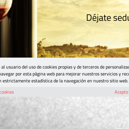
Déjate sedu
RISMO
ZONA DO
VINOS Y MÁS
GASTRONOMÍA
BLOGS
5B
 al usuario del uso de cookies propias y de terceros de personaliza
 navegar por esta página web para mejorar nuestros servicios y rec
 estrictamente estadística de la navegación en nuestro sitio web.
 cookies
Acepto