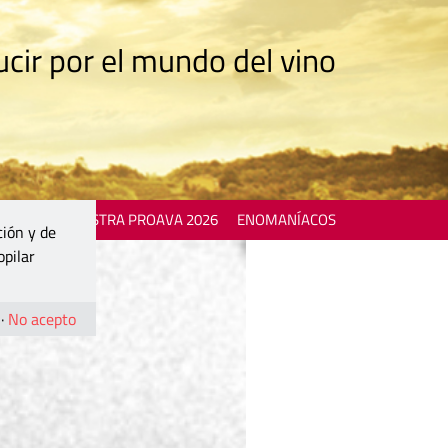
cir por el mundo del vino
 EVENTS
MOSTRA PROAVA 2026
ENOMANÍACOS
ción y de
opilar
·
No acepto