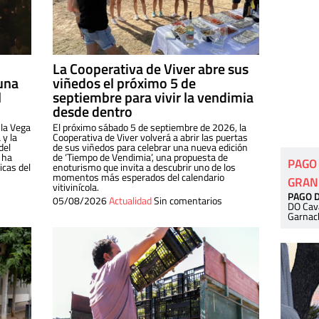
La Cooperativa de Viver abre sus
una
viñedos el próximo 5 de
l
septiembre para vivir la vendimia
desde dentro
 la Vega
El próximo sábado 5 de septiembre de 2026, la
 y la
Cooperativa de Viver volverá a abrir las puertas
del
de sus viñedos para celebrar una nueva edición
 ha
de ‘Tiempo de Vendimia’, una propuesta de
PAGO
cas del
enoturismo que invita a descubrir uno de los
momentos más esperados del calendario
GRAN
vitivinícola.
PAGO 
05/08/2026
Actualidad
Sin comentarios
DO Cav
Garnac