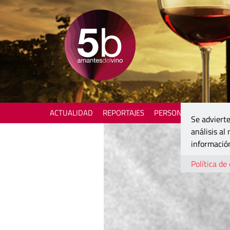
ACTUALIDAD
REPORTAJES
PERSONAJES
ENOTU
Se advierte
análisis al
información
Política de