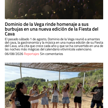
Dominio de la Vega rinde homenaje a sus
burbujas en una nueva edición de la Fiesta del
Cava
El pasado sábado 1 de agosto, Dominio de la Vega reunió a amantes
del cava, la gastronomía y la música en una nueva edición de su Fiesta
del Cava, una cita que crece cada año y que se ha convertido en una de
las noches más mágicas del calendario vitivinícola valenciano.
06/08/2026
Reportajes
Sin comentarios