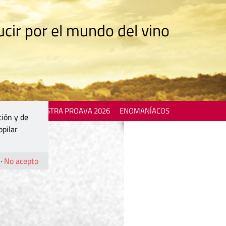
cir por el mundo del vino
 EVENTS
MOSTRA PROAVA 2026
ENOMANÍACOS
ción y de
opilar
·
No acepto