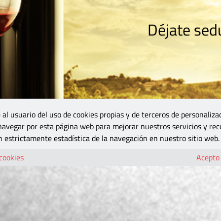
Déjate sedu
RISMO
ZONA DO
VINOS Y MÁS
GASTRONOMÍA
BLOGS
5B
 al usuario del uso de cookies propias y de terceros de personaliza
 navegar por esta página web para mejorar nuestros servicios y rec
 estrictamente estadística de la navegación en nuestro sitio web.
 cookies
Acepto