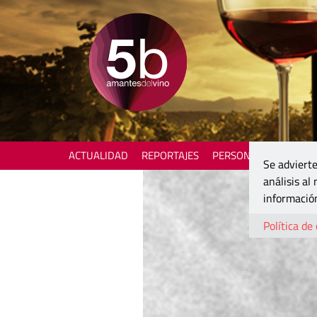
ACTUALIDAD
REPORTAJES
PERSONAJES
ENOTU
Se advierte
análisis al
información
Política de