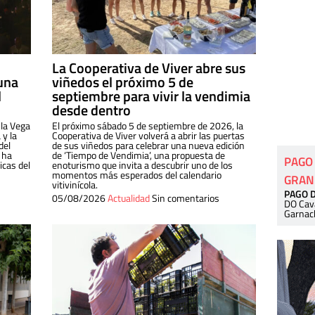
La Cooperativa de Viver abre sus
una
viñedos el próximo 5 de
l
septiembre para vivir la vendimia
desde dentro
 la Vega
El próximo sábado 5 de septiembre de 2026, la
 y la
Cooperativa de Viver volverá a abrir las puertas
del
de sus viñedos para celebrar una nueva edición
 ha
de ‘Tiempo de Vendimia’, una propuesta de
PAGO
cas del
enoturismo que invita a descubrir uno de los
momentos más esperados del calendario
GRAN
vitivinícola.
PAGO 
05/08/2026
Actualidad
Sin comentarios
DO Cav
Garnac