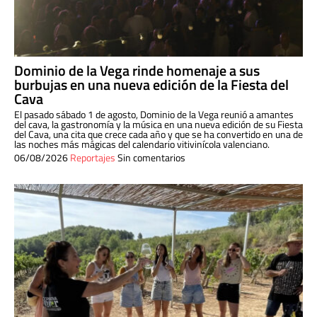
Dominio de la Vega rinde homenaje a sus
burbujas en una nueva edición de la Fiesta del
Cava
El pasado sábado 1 de agosto, Dominio de la Vega reunió a amantes
del cava, la gastronomía y la música en una nueva edición de su Fiesta
del Cava, una cita que crece cada año y que se ha convertido en una de
las noches más mágicas del calendario vitivinícola valenciano.
06/08/2026
Reportajes
Sin comentarios