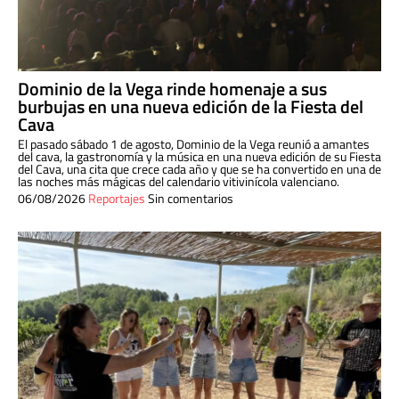
Dominio de la Vega rinde homenaje a sus
burbujas en una nueva edición de la Fiesta del
Cava
El pasado sábado 1 de agosto, Dominio de la Vega reunió a amantes
del cava, la gastronomía y la música en una nueva edición de su Fiesta
del Cava, una cita que crece cada año y que se ha convertido en una de
las noches más mágicas del calendario vitivinícola valenciano.
06/08/2026
Reportajes
Sin comentarios