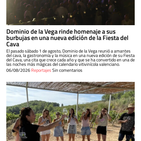
Dominio de la Vega rinde homenaje a sus
burbujas en una nueva edición de la Fiesta del
Cava
El pasado sábado 1 de agosto, Dominio de la Vega reunió a amantes
del cava, la gastronomía y la música en una nueva edición de su Fiesta
del Cava, una cita que crece cada año y que se ha convertido en una de
las noches más mágicas del calendario vitivinícola valenciano.
06/08/2026
Reportajes
Sin comentarios