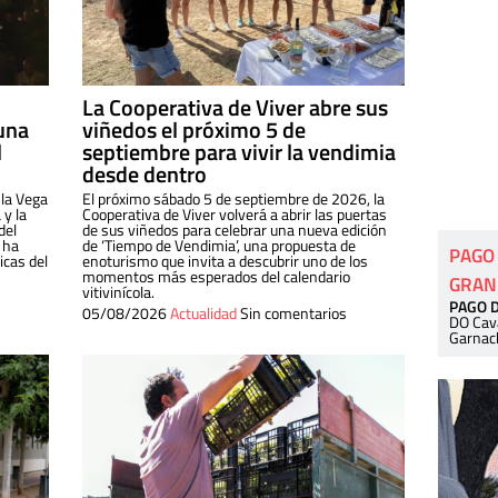
La Cooperativa de Viver abre sus
una
viñedos el próximo 5 de
l
septiembre para vivir la vendimia
desde dentro
 la Vega
El próximo sábado 5 de septiembre de 2026, la
 y la
Cooperativa de Viver volverá a abrir las puertas
del
de sus viñedos para celebrar una nueva edición
 ha
de ‘Tiempo de Vendimia’, una propuesta de
PAGO
cas del
enoturismo que invita a descubrir uno de los
momentos más esperados del calendario
GRAN
vitivinícola.
PAGO 
05/08/2026
Actualidad
Sin comentarios
DO Cav
Garnac