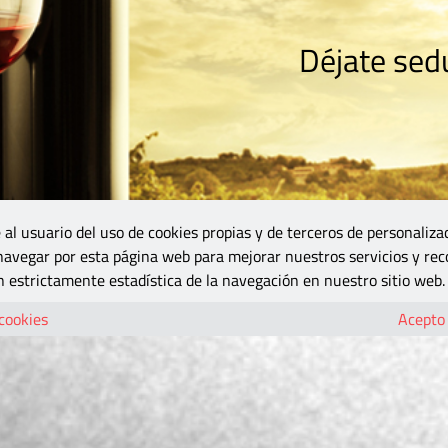
Déjate sedu
RISMO
ZONA DO
VINOS Y MÁS
GASTRONOMÍA
BLOGS
5B
 al usuario del uso de cookies propias y de terceros de personaliza
 navegar por esta página web para mejorar nuestros servicios y rec
 estrictamente estadística de la navegación en nuestro sitio web.
 cookies
Acepto