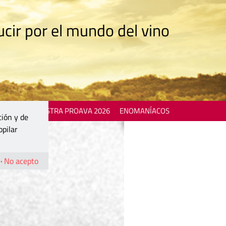
cir por el mundo del vino
 EVENTS
MOSTRA PROAVA 2026
ENOMANÍACOS
ción y de
opilar
·
No acepto