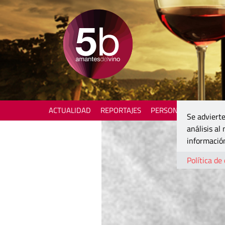
ACTUALIDAD
REPORTAJES
PERSONAJES
ENOTU
Se advierte
análisis al
información
Política de