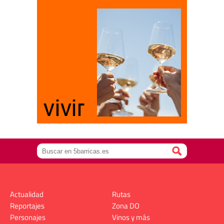
Actualidad
Rutas
Reportajes
Zona DO
Personajes
Vinos y más