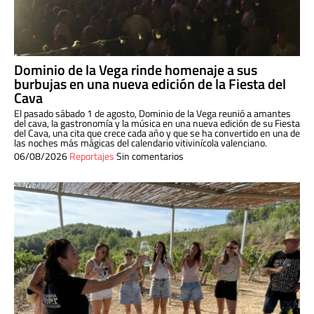
Dominio de la Vega rinde homenaje a sus
burbujas en una nueva edición de la Fiesta del
Cava
El pasado sábado 1 de agosto, Dominio de la Vega reunió a amantes
del cava, la gastronomía y la música en una nueva edición de su Fiesta
del Cava, una cita que crece cada año y que se ha convertido en una de
las noches más mágicas del calendario vitivinícola valenciano.
06/08/2026
Reportajes
Sin comentarios