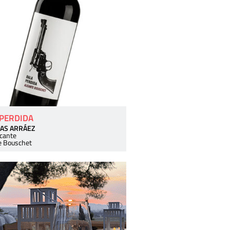
 PERDIDA
AS ARRÁEZ
icante
e Bouschet