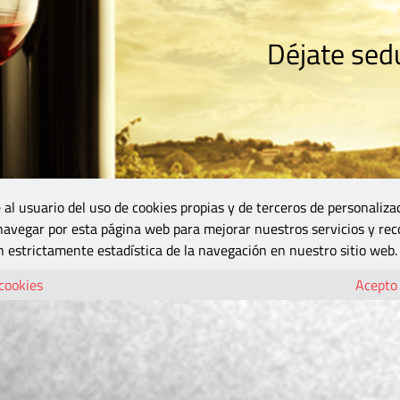
Déjate sedu
RISMO
ZONA DO
VINOS Y MÁS
GASTRONOMÍA
BLOGS
5B
 al usuario del uso de cookies propias y de terceros de personaliza
 navegar por esta página web para mejorar nuestros servicios y rec
 estrictamente estadística de la navegación en nuestro sitio web.
 cookies
Acepto