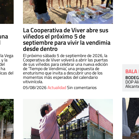
La Cooperativa de Viver abre sus
una
viñedos el próximo 5 de
l
septiembre para vivir la vendimia
desde dentro
 la Vega
El próximo sábado 5 de septiembre de 2026, la
 y la
Cooperativa de Viver volverá a abrir las puertas
del
de sus viñedos para celebrar una nueva edición
 ha
de ‘Tiempo de Vendimia’, una propuesta de
BALA
cas del
enoturismo que invita a descubrir uno de los
momentos más esperados del calendario
BODEG
vitivinícola.
DOP Al
Alicant
05/08/2026
Actualidad
Sin comentarios