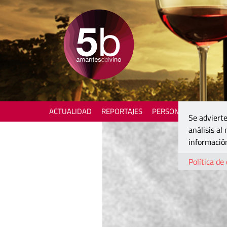
ACTUALIDAD
REPORTAJES
PERSONAJES
ENOTU
Se advierte
análisis al
información
Política de