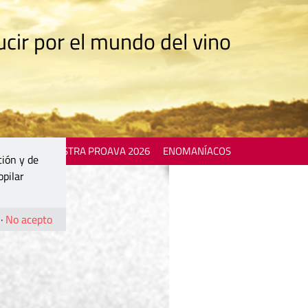
cir por el mundo del vino
 EVENTS
MOSTRA PROAVA 2026
ENOMANÍACOS
ción y de
opilar
·
No acepto