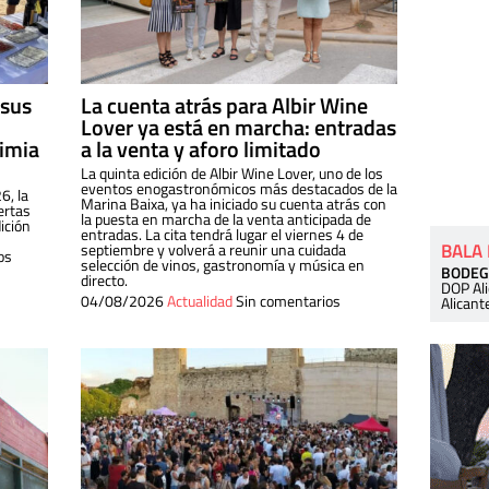
 sus
La cuenta atrás para Albir Wine
Lover ya está en marcha: entradas
dimia
a la venta y aforo limitado
La quinta edición de Albir Wine Lover, uno de los
eventos enogastronómicos más destacados de la
6, la
Marina Baixa, ya ha iniciado su cuenta atrás con
ertas
la puesta en marcha de la venta anticipada de
ición
entradas. La cita tendrá lugar el viernes 4 de
BALA
septiembre y volverá a reunir una cuidada
os
selección de vinos, gastronomía y música en
BODEG
directo.
DOP Al
04/08/2026
Actualidad
Sin comentarios
Alicant