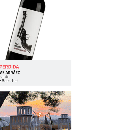
 PERDIDA
AS ARRÁEZ
icante
e Bouschet