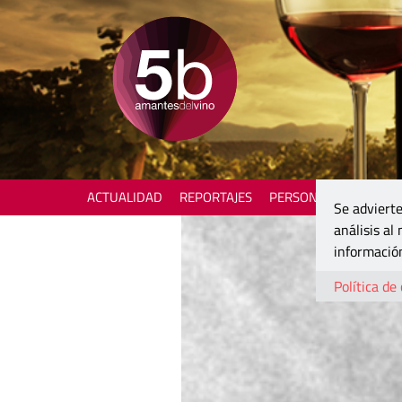
ACTUALIDAD
REPORTAJES
PERSONAJES
ENOTU
Se advierte
análisis al
información
Política de