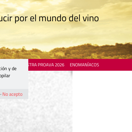
cir por el mundo del vino
 EVENTS
MOSTRA PROAVA 2026
ENOMANÍACOS
ción y de
opilar
·
No acepto