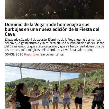
Dominio de la Vega rinde homenaje a sus
burbujas en una nueva edición de la Fiesta del
Cava
El pasado sábado 1 de agosto, Dominio de la Vega reunió a amantes
del cava, la gastronomía y la música en una nueva edición de su Fiesta
del Cava, una cita que crece cada año y que se ha convertido en una de
las noches más mágicas del calendario vitivinícola valenciano.
06/08/2026
Reportajes
Sin comentarios