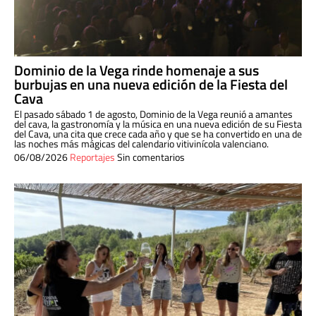
Dominio de la Vega rinde homenaje a sus
burbujas en una nueva edición de la Fiesta del
Cava
El pasado sábado 1 de agosto, Dominio de la Vega reunió a amantes
del cava, la gastronomía y la música en una nueva edición de su Fiesta
del Cava, una cita que crece cada año y que se ha convertido en una de
las noches más mágicas del calendario vitivinícola valenciano.
06/08/2026
Reportajes
Sin comentarios