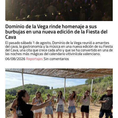
Dominio de la Vega rinde homenaje a sus
burbujas en una nueva edición de la Fiesta del
Cava
El pasado sábado 1 de agosto, Dominio de la Vega reunió a amantes
del cava, la gastronomía y la música en una nueva edición de su Fiesta
del Cava, una cita que crece cada año y que se ha convertido en una de
las noches más mágicas del calendario vitivinícola valenciano.
06/08/2026
Reportajes
Sin comentarios