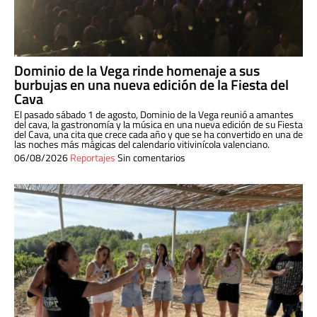
Dominio de la Vega rinde homenaje a sus
burbujas en una nueva edición de la Fiesta del
Cava
El pasado sábado 1 de agosto, Dominio de la Vega reunió a amantes
del cava, la gastronomía y la música en una nueva edición de su Fiesta
del Cava, una cita que crece cada año y que se ha convertido en una de
las noches más mágicas del calendario vitivinícola valenciano.
06/08/2026
Reportajes
Sin comentarios