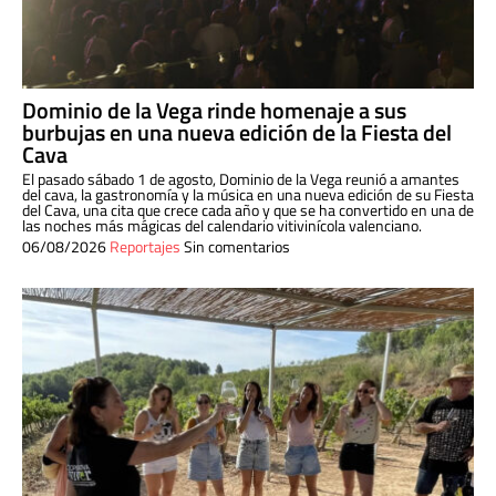
Dominio de la Vega rinde homenaje a sus
burbujas en una nueva edición de la Fiesta del
Cava
El pasado sábado 1 de agosto, Dominio de la Vega reunió a amantes
del cava, la gastronomía y la música en una nueva edición de su Fiesta
del Cava, una cita que crece cada año y que se ha convertido en una de
las noches más mágicas del calendario vitivinícola valenciano.
06/08/2026
Reportajes
Sin comentarios