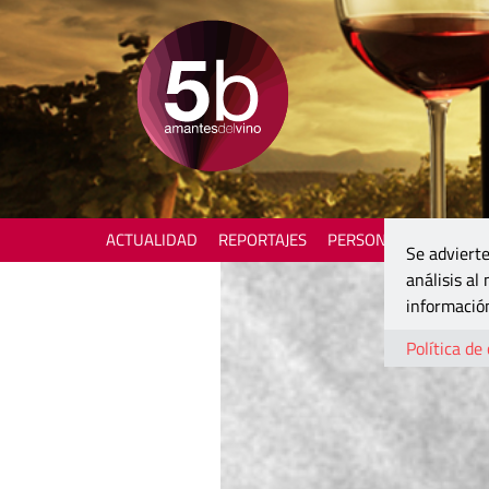
ACTUALIDAD
REPORTAJES
PERSONAJES
ENOTU
Se advierte
análisis al
información
Política de