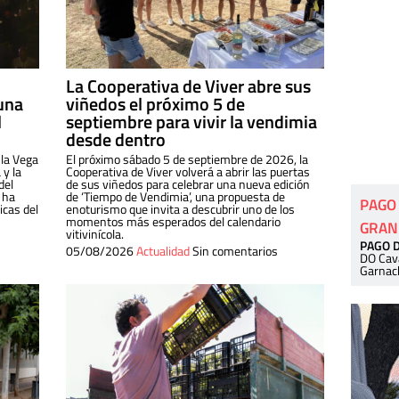
La Cooperativa de Viver abre sus
una
viñedos el próximo 5 de
l
septiembre para vivir la vendimia
desde dentro
 la Vega
El próximo sábado 5 de septiembre de 2026, la
 y la
Cooperativa de Viver volverá a abrir las puertas
del
de sus viñedos para celebrar una nueva edición
 ha
de ‘Tiempo de Vendimia’, una propuesta de
PAGO
cas del
enoturismo que invita a descubrir uno de los
momentos más esperados del calendario
GRAN
vitivinícola.
PAGO 
05/08/2026
Actualidad
Sin comentarios
DO Cav
Garnac