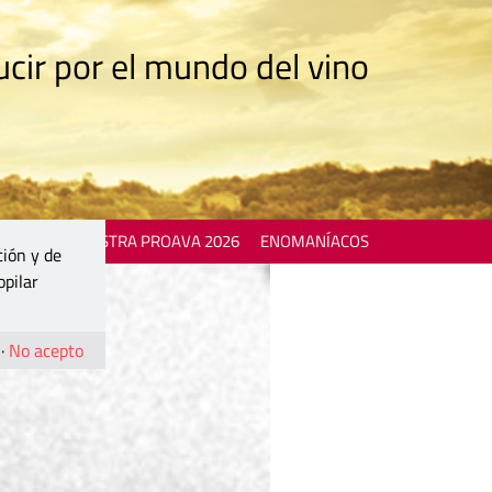
cir por el mundo del vino
 EVENTS
MOSTRA PROAVA 2026
ENOMANÍACOS
ción y de
opilar
·
No acepto