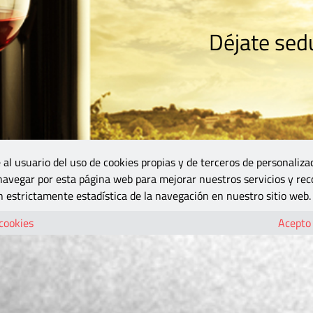
Déjate sedu
RISMO
ZONA DO
VINOS Y MÁS
GASTRONOMÍA
BLOGS
5B
 al usuario del uso de cookies propias y de terceros de personaliza
 navegar por esta página web para mejorar nuestros servicios y rec
 estrictamente estadística de la navegación en nuestro sitio web.
 cookies
Acepto