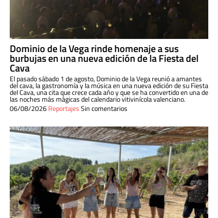
Dominio de la Vega rinde homenaje a sus
burbujas en una nueva edición de la Fiesta del
Cava
El pasado sábado 1 de agosto, Dominio de la Vega reunió a amantes
del cava, la gastronomía y la música en una nueva edición de su Fiesta
del Cava, una cita que crece cada año y que se ha convertido en una de
las noches más mágicas del calendario vitivinícola valenciano.
06/08/2026
Reportajes
Sin comentarios