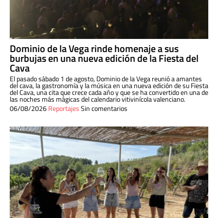
Dominio de la Vega rinde homenaje a sus
burbujas en una nueva edición de la Fiesta del
Cava
El pasado sábado 1 de agosto, Dominio de la Vega reunió a amantes
del cava, la gastronomía y la música en una nueva edición de su Fiesta
del Cava, una cita que crece cada año y que se ha convertido en una de
las noches más mágicas del calendario vitivinícola valenciano.
06/08/2026
Reportajes
Sin comentarios