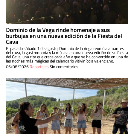
Dominio de la Vega rinde homenaje a sus
burbujas en una nueva edición de la Fiesta del
Cava
El pasado sábado 1 de agosto, Dominio de la Vega reunió a amantes
del cava, la gastronomía y la música en una nueva edición de su Fiesta
del Cava, una cita que crece cada año y que se ha convertido en una de
las noches más mágicas del calendario vitivinícola valenciano.
06/08/2026
Reportajes
Sin comentarios