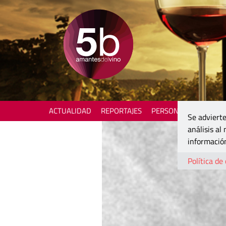
ACTUALIDAD
REPORTAJES
PERSONAJES
ENOTU
Se advierte
análisis al
información
Política de