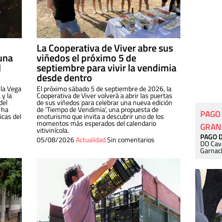
La Cooperativa de Viver abre sus
una
viñedos el próximo 5 de
l
septiembre para vivir la vendimia
desde dentro
 la Vega
El próximo sábado 5 de septiembre de 2026, la
 y la
Cooperativa de Viver volverá a abrir las puertas
del
de sus viñedos para celebrar una nueva edición
 ha
de ‘Tiempo de Vendimia’, una propuesta de
PAGO
cas del
enoturismo que invita a descubrir uno de los
momentos más esperados del calendario
GRAN
vitivinícola.
PAGO 
05/08/2026
Actualidad
Sin comentarios
DO Cav
Garnac