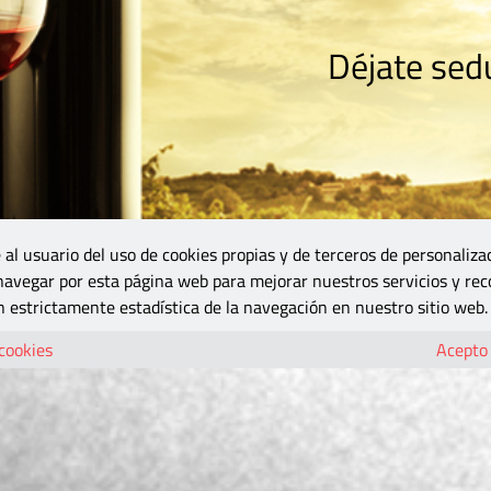
Déjate sedu
RISMO
ZONA DO
VINOS Y MÁS
GASTRONOMÍA
BLOGS
5B
 al usuario del uso de cookies propias y de terceros de personaliza
 navegar por esta página web para mejorar nuestros servicios y rec
 estrictamente estadística de la navegación en nuestro sitio web.
 cookies
Acepto