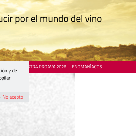
cir por el mundo del vino
 EVENTS
MOSTRA PROAVA 2026
ENOMANÍACOS
ción y de
opilar
·
No acepto