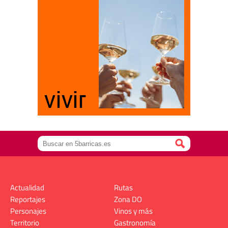
Actualidad
Rutas
Reportajes
Zona DO
Personajes
Vinos y más
Territorio
Gastronomía