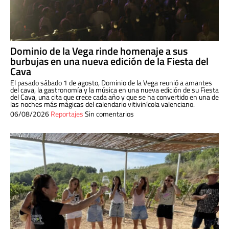
Dominio de la Vega rinde homenaje a sus
burbujas en una nueva edición de la Fiesta del
Cava
El pasado sábado 1 de agosto, Dominio de la Vega reunió a amantes
del cava, la gastronomía y la música en una nueva edición de su Fiesta
del Cava, una cita que crece cada año y que se ha convertido en una de
las noches más mágicas del calendario vitivinícola valenciano.
06/08/2026
Reportajes
Sin comentarios