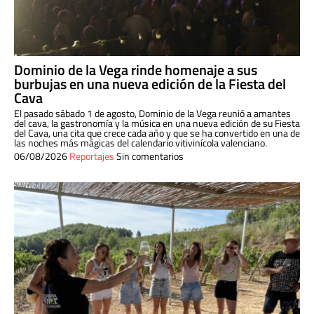
Dominio de la Vega rinde homenaje a sus
burbujas en una nueva edición de la Fiesta del
Cava
El pasado sábado 1 de agosto, Dominio de la Vega reunió a amantes
del cava, la gastronomía y la música en una nueva edición de su Fiesta
del Cava, una cita que crece cada año y que se ha convertido en una de
las noches más mágicas del calendario vitivinícola valenciano.
06/08/2026
Reportajes
Sin comentarios