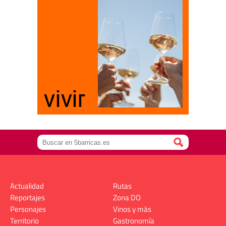
Actualidad
Rutas
Reportajes
Zona DO
Personajes
Vinos y más
Territorio
Gastronomía