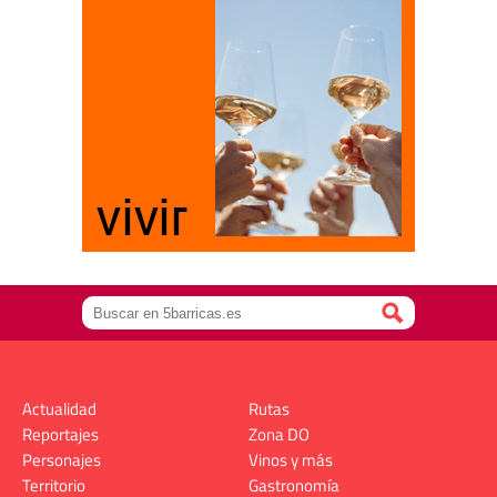
Actualidad
Rutas
Reportajes
Zona DO
Personajes
Vinos y más
Territorio
Gastronomía