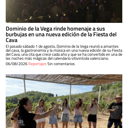
Dominio de la Vega rinde homenaje a sus
burbujas en una nueva edición de la Fiesta del
Cava
El pasado sábado 1 de agosto, Dominio de la Vega reunió a amantes
del cava, la gastronomía y la música en una nueva edición de su Fiesta
del Cava, una cita que crece cada año y que se ha convertido en una de
las noches más mágicas del calendario vitivinícola valenciano.
06/08/2026
Reportajes
Sin comentarios