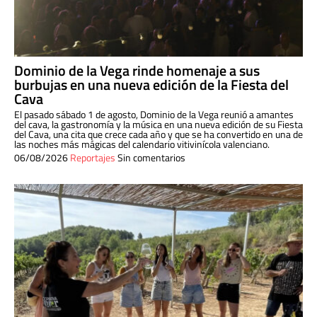
Dominio de la Vega rinde homenaje a sus
burbujas en una nueva edición de la Fiesta del
Cava
El pasado sábado 1 de agosto, Dominio de la Vega reunió a amantes
del cava, la gastronomía y la música en una nueva edición de su Fiesta
del Cava, una cita que crece cada año y que se ha convertido en una de
las noches más mágicas del calendario vitivinícola valenciano.
06/08/2026
Reportajes
Sin comentarios