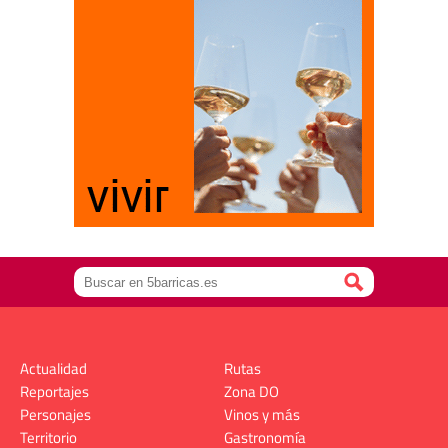
Actualidad
Rutas
Reportajes
Zona DO
Personajes
Vinos y más
Territorio
Gastronomía