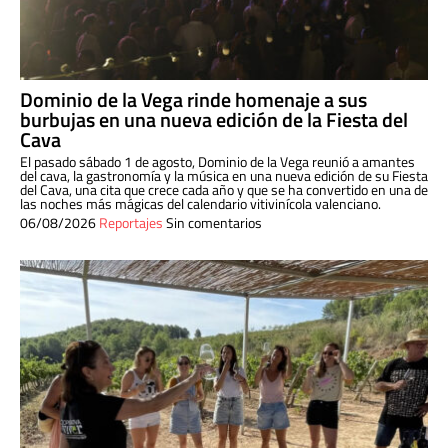
Dominio de la Vega rinde homenaje a sus
burbujas en una nueva edición de la Fiesta del
Cava
El pasado sábado 1 de agosto, Dominio de la Vega reunió a amantes
del cava, la gastronomía y la música en una nueva edición de su Fiesta
del Cava, una cita que crece cada año y que se ha convertido en una de
las noches más mágicas del calendario vitivinícola valenciano.
06/08/2026
Reportajes
Sin comentarios