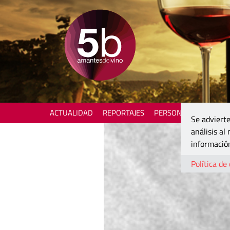
ACTUALIDAD
REPORTAJES
PERSONAJES
ENOTU
Se advierte
análisis al
información
Política de