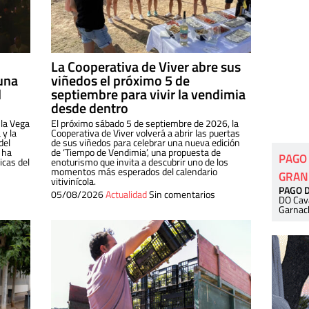
La Cooperativa de Viver abre sus
una
viñedos el próximo 5 de
l
septiembre para vivir la vendimia
desde dentro
 la Vega
El próximo sábado 5 de septiembre de 2026, la
 y la
Cooperativa de Viver volverá a abrir las puertas
del
de sus viñedos para celebrar una nueva edición
 ha
de ‘Tiempo de Vendimia’, una propuesta de
PAGO
cas del
enoturismo que invita a descubrir uno de los
momentos más esperados del calendario
GRAN
vitivinícola.
PAGO 
05/08/2026
Actualidad
Sin comentarios
DO Cav
Garnac