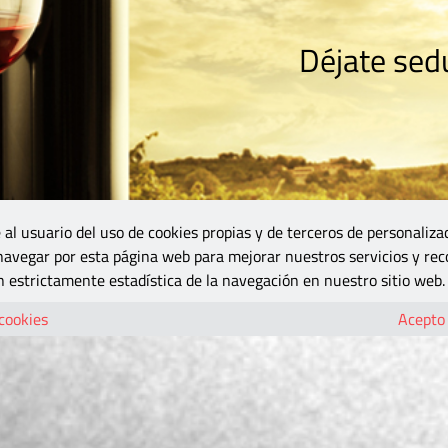
Déjate sedu
RISMO
ZONA DO
VINOS Y MÁS
GASTRONOMÍA
BLOGS
5B
 al usuario del uso de cookies propias y de terceros de personaliza
 navegar por esta página web para mejorar nuestros servicios y rec
 estrictamente estadística de la navegación en nuestro sitio web.
 cookies
Acepto