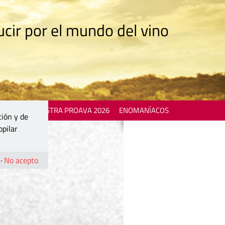
cir por el mundo del vino
 EVENTS
MOSTRA PROAVA 2026
ENOMANÍACOS
ción y de
opilar
·
No acepto