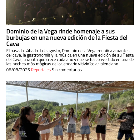
Dominio de la Vega rinde homenaje a sus
burbujas en una nueva edición de la Fiesta del
Cava
El pasado sábado 1 de agosto, Dominio de la Vega reunió a amantes
del cava, la gastronomía y la música en una nueva edición de su Fiesta
del Cava, una cita que crece cada año y que se ha convertido en una de
las noches más mágicas del calendario vitivinícola valenciano.
06/08/2026
Reportajes
Sin comentarios